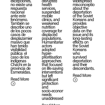
excepciones,
disrupted
widespread
no existe una
health
misconceptions
respuesta
services,
about the
nacional
suspended
deportation
ante este
mobile
of the Soviet
fenómeno.
clinics, and
Koreans and
También se
weakened
provides
describe uno
nutrition
objective
de los pocos
coverage for
data on the
casos de
displaced
issue and its
desplazamiento
populations.
long-lasting
masivo que
Humanitarian
effects on
han tenido
actors
the Soviet
visibilidad
adopted
Koreans
pública: el
hyper-
who
caso de los
prioritisation
survived
indígenas
approaches
deportation
Chachi en la
that focused
and their
provincia de
on life‑saving
descendants.
Esmeraldas.
interventions
Read More
but left
Read More
significant
=
protection
=
and
socio‑economic
needs
unaddressed.