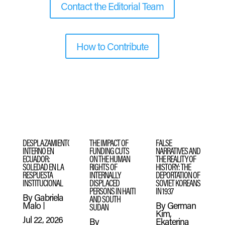
Contact the Editorial Team
How to Contribute
DESPLAZAMIENTO
THE IMPACT OF
FALSE
INTERNO EN
FUNDING CUTS
NARRATIVES AND
ECUADOR:
ON THE HUMAN
THE REALITY OF
SOLEDAD EN LA
RIGHTS OF
HISTORY: THE
RESPUESTA
INTERNALLY
DEPORTATION OF
INSTITUCIONAL
DISPLACED
SOVIET KOREANS
PERSONS IN HAITI
IN 1937
By
Gabriela
AND SOUTH
Malo
|
By
German
SUDAN
Kim,
Jul 22, 2026
By
Ekaterina