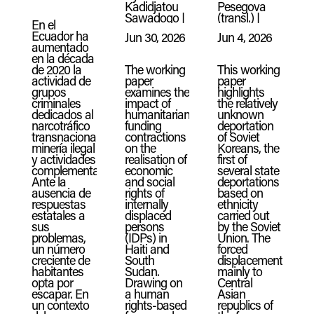
Kadidjatou
Pesegova
Sawadogo
|
(transl.)
|
En el
Ecuador ha
Jun 30, 2026
Jun 4, 2026
aumentado
en la década
de 2020 la
The working
This working
actividad de
paper
paper
grupos
examines the
highlights
criminales
impact of
the relatively
dedicados al
humanitarian
unknown
narcotráfico
funding
deportation
transnacional,
contractions
of Soviet
minería ilegal
on the
Koreans, the
y actividades
realisation of
first of
complementarias.
economic
several state
Ante la
and social
deportations
ausencia de
rights of
based on
respuestas
internally
ethnicity
estatales a
displaced
carried out
sus
persons
by the Soviet
problemas,
(IDPs) in
Union. The
un número
Haiti and
forced
creciente de
South
displacement,
habitantes
Sudan.
mainly to
opta por
Drawing on
Central
escapar. En
a human
Asian
un contexto
rights-based
republics of